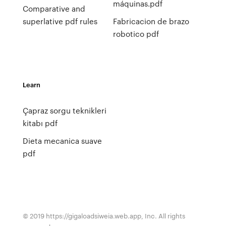
máquinas.pdf
Comparative and
superlative pdf rules
Fabricacion de brazo
robotico pdf
Learn
Çapraz sorgu teknikleri
kitabı pdf
Dieta mecanica suave
pdf
© 2019 https://gigaloadsiweia.web.app, Inc. All rights