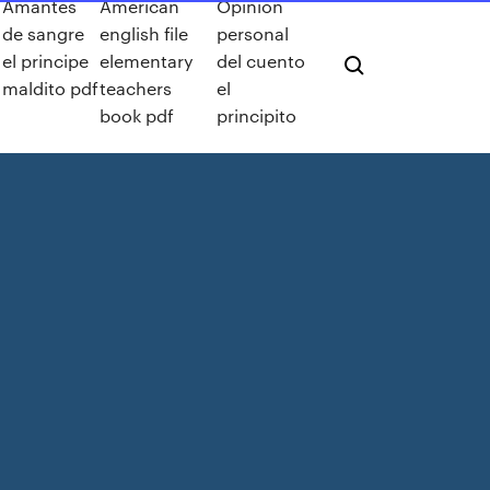
Amantes
American
Opinion
de sangre
english file
personal
el principe
elementary
del cuento
maldito pdf
teachers
el
book pdf
principito