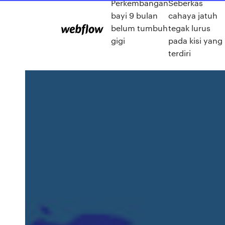
Perkembangan
Seberkas
bayi 9 bulan
cahaya jatuh
belum tumbuh
tegak lurus
gigi
pada kisi yang
terdiri