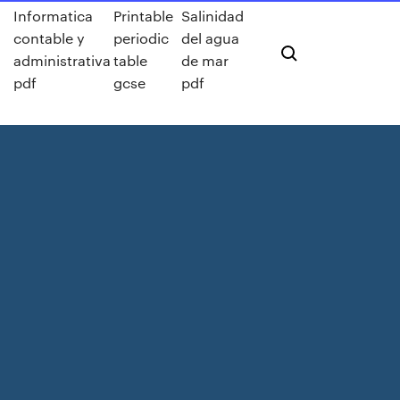
Informatica
Printable
Salinidad
contable y
periodic
del agua
administrativa
table
de mar
pdf
gcse
pdf