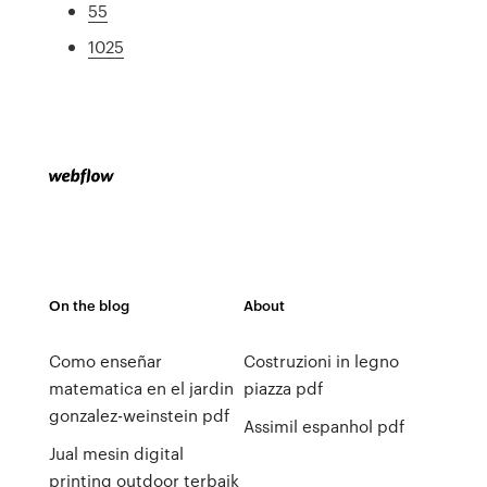
55
1025
On the blog
About
Como enseñar
Costruzioni in legno
matematica en el jardin
piazza pdf
gonzalez-weinstein pdf
Assimil espanhol pdf
Jual mesin digital
printing outdoor terbaik