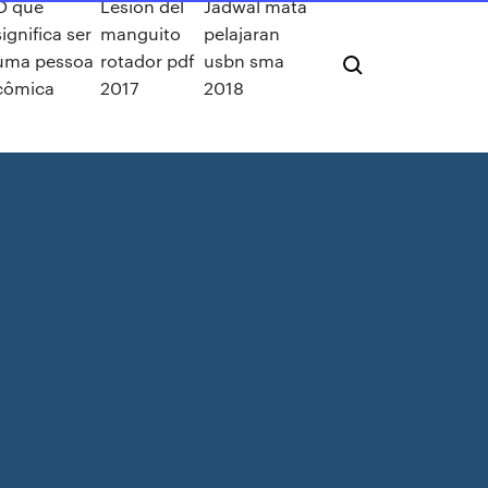
O que
Lesion del
Jadwal mata
significa ser
manguito
pelajaran
uma pessoa
rotador pdf
usbn sma
cômica
2017
2018