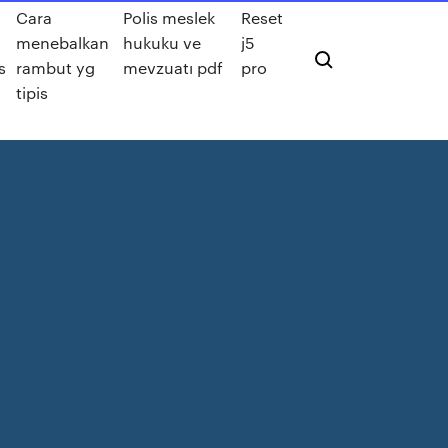
Cara
Polis meslek
Reset
menebalkan
hukuku ve
j5
s
rambut yg
mevzuatı pdf
pro
tipis