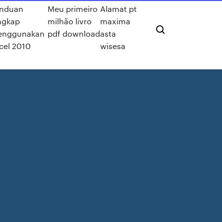
nduan
Meu primeiro
Alamat pt
ngkap
milhão livro
maxima
nggunakan
pdf download
asta
cel 2010
wisesa