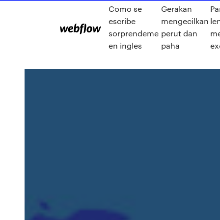
Como se
Gerakan
Pa
escribe
mengecilkan
le
sorprendeme
perut dan
me
en ingles
paha
ex